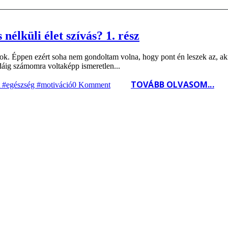
élküli élet szívás? 1. rész
ok. Éppen ezért soha nem gondoltam volna, hogy pont én leszek az, aki 
idáig számomra voltaképp ismeretlen...
TOVÁBB OLVASOM...
 #egészség #motiváció
0 Komment