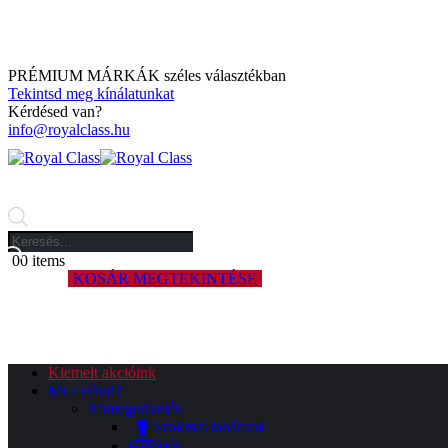
PRÉMIUM MÁRKÁK széles választékban
Tekintsd meg kínálatunkat
Kérdésed van?
info@royalclass.hu
Products
search
0
0 items
0 ITEMS
KOSÁR MEGTEKINTÉSE
Nincsenek termékek a kosárban.
Kiemelt akcióink
Mi a célod?
Tömegnövelés
Szakmai tanácsok
Fehérjék