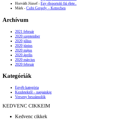
Horváth József
-
Egy élsportoló fiú élete..
Márk
-
Csibi Gergely – Ketrecben
Archívum
2021 február
2020 szeptember
2020 július
2020 június
2020 május
2020 április
2020 március
2020 február
Kategóriák
Egyéb kategória
Kezdetektől – napjainkig
Verseny beszámolók
KEDVENC CIKKEIM
Kedvenc cikkek