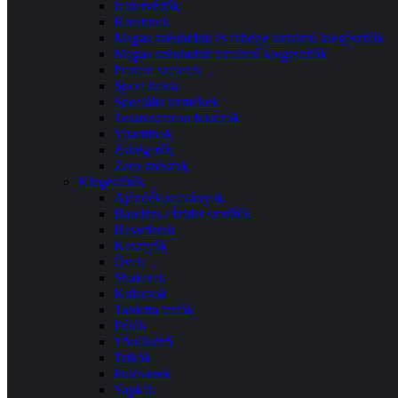
Izületvédők
Kreatinok
Magas szénhidrát és fehérje tartalmú kiegészítők
Magas szénhidrát tartalmú kiegészítők
Protein szeletek
Sport italok
Speciális termékek
Tesztoszteron fokozók
Vitaminok
Zsírégetők
Zero szószok
Kiegészítők
Ajándékutalványok
Bandázs / Ízület szorítók
Hevederek
Kesztyűk
Övek
Shakerek
Kulacsok
Tabletta tartók
Pólók
Törülköző
Trikók
Pulóverek
Sapkák