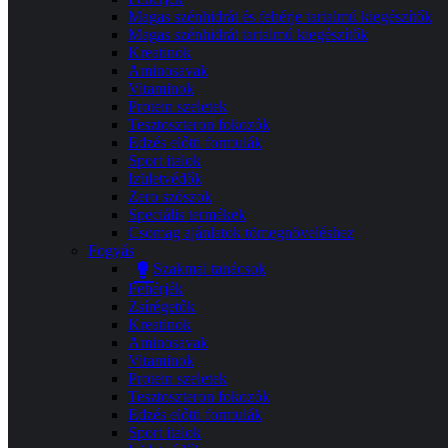
Magas szénhidrát és fehérje tartalmú kiegészítők
Magas szénhidrát tartalmú kiegészítők
Kreatinok
Aminosavak
Vitaminok
Protein szeletek
Tesztoszteron fokozók
Edzés előtti formulák
Sport italok
Izületvédők
Zero szószok
Speciális termékek
Csomag ajánlatok tömegnöveléshez
Fogyás
Szakmai tanácsok
Fehérjék
Zsírégetők
Kreatinok
Aminosavak
Vitaminok
Protein szeletek
Tesztoszteron fokozók
Edzés előtti formulák
Sport italok