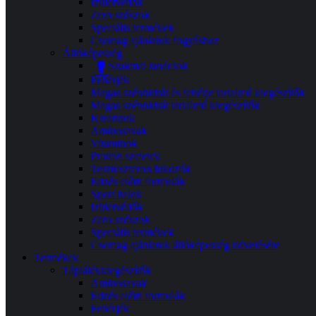
Izületvédők
Zero szószok
Speciális termékek
Csomag ajánlatok fogyáshoz
Állóképesség
Szakmai tanácsok
Fehérjék
Magas szénhidrát és fehérje tartalmú kiegészítők
Magas szénhidrát tartalmú kiegészítők
Kreatinok
Aminosavak
Vitaminok
Protein szeletek
Tesztoszteron fokozók
Edzés előtti formulák
Sport italok
Izületvédők
Zero szószok
Speciális termékek
Csomag ajánlatok állóképesség növelésére
Termékek
Táplálékkiegészítők
Aminosavak
Edzés előtti formulák
Fehérjék