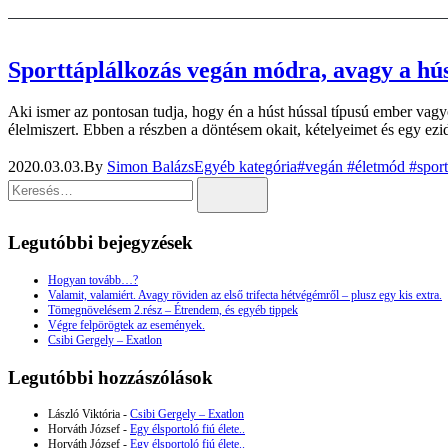
Sporttáplálkozás vegán módra, avagy a hús n
Aki ismer az pontosan tudja, hogy én a húst hússal típusú ember vagy
élelmiszert. Ebben a részben a döntésem okait, kételyeimet és egy ez
2020.03.03.
By
Simon Balázs
Egyéb kategória
#vegán #életmód #sport
Legutóbbi bejegyzések
Hogyan tovább…?
Valamit, valamiért. Avagy röviden az első trifecta hétvégémről – plusz egy kis extra.
Tömegnövelésem 2.rész – Étrendem, és egyéb tippek
Végre felpörögtek az események.
Csibi Gergely – Exatlon
Legutóbbi hozzászólások
László Viktória
-
Csibi Gergely – Exatlon
Horváth József
-
Egy élsportoló fiú élete..
Horváth József
-
Egy élsportoló fiú élete..