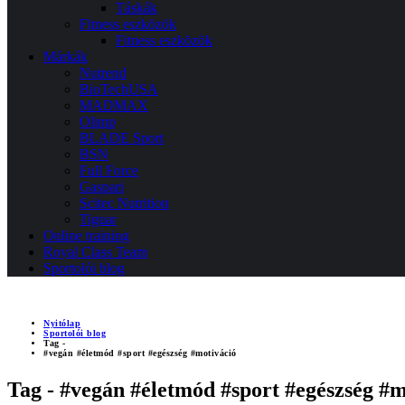
Táskák
Fitness eszközök
Fitness eszközök
Márkák
Nutrend
BioTechUSA
MADMAX
Olimp
BLADE Sport
BSN
Full Force
Gaspari
Scitec Nutrition
Tiguar
Online training
Royal Class Team
Sportolói blog
Nyitólap
Sportolói blog
Tag -
#vegán #életmód #sport #egészség #motiváció
Tag - #vegán #életmód #sport #egészség #m