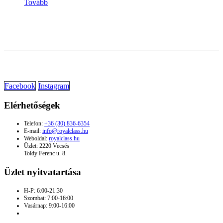
Tovább
Facebook
Instagram
Elérhetőségek
Telefon:
+36 (30) 836-6354
E-mail:
info@royalclass.hu
Weboldal:
royalclass.hu
Üzlet: 2220 Vecsés
Toldy Ferenc u. 8.
Üzlet nyitvatartása
H-P: 6:00-21:30
Szombat: 7:00-16:00
Vasárnap: 9:00-16:00