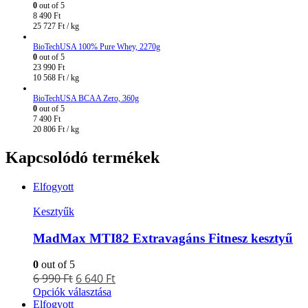
0
out of 5
8 490
Ft
25 727
Ft
/ kg
BioTechUSA 100% Pure Whey, 2270g
0
out of 5
23 990
Ft
10 568
Ft
/ kg
BioTechUSA BCAA Zero, 360g
0
out of 5
7 490
Ft
20 806
Ft
/ kg
Kapcsolódó termékek
Elfogyott
Kesztyűk
MadMax MTI82 Extravagáns Fitnesz kesztyű
0
out of 5
6 990
Ft
6 640
Ft
Opciók választása
Elfogyott