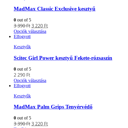
MadMax Classic Exclusive kesztyű
0
out of 5
3 390
Ft
3 220
Ft
Opciók választása
Elfogyott
Kesztyűk
Scitec Girl Power kesztyű Fekete-rózsaszín
0
out of 5
2 290
Ft
Opciók választása
Elfogyott
Kesztyűk
MadMax Palm Grips Tenyérvédő
0
out of 5
3 390
Ft
3 220
Ft