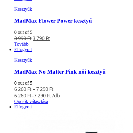
Kesztyűk
MadMax Flower Power kesztyű
0
out of 5
3 990
Ft
3 790
Ft
Tovább
Elfogyott
Kesztyűk
MadMax No Matter Pink női kesztyű
0
out of 5
6 260
Ft
–
7 290
Ft
6 260
Ft
–
7 290
Ft
/db
Opciók választása
Elfogyott