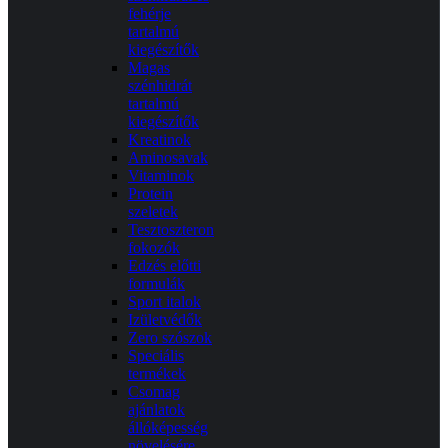
fehérje
tartalmú
kiegészítők
Magas
szénhidrát
tartalmú
kiegészítők
Kreatinok
Aminosavak
Vitaminok
Protein
szeletek
Tesztoszteron
fokozók
Edzés előtti
formulák
Sport italok
Izületvédők
Zero szószok
Speciális
termékek
Csomag
ajánlatok
állóképesség
növelésére