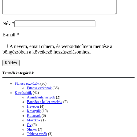
Név
*
E-mail
*
A nevem, email címem, és weboldalcímem mentése a
böngészőben a következő hozzászólásomhoz.
Termékkategóriák
Fitness eszközök
(36)
Fitness eszközök
(36)
Kiegészítők
(42)
Ajándékutalványok
(2)
Bandázs / Ízület szorítók
(2)
Heveder
(4)
Kesztyűk
(10)
Kulacsok
(6)
Maszkok
(1)
Öv
(6)
Shaker
(7)
Tabletta tartók
(3)