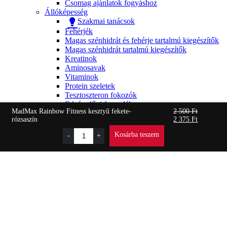
Csomag ajánlatok fogyáshoz
Állóképesség
Szakmai tanácsok
Fehérjék
Magas szénhidrát és fehérje tartalmú kiegészítők
Magas szénhidrát tartalmú kiegészítők
Kreatinok
Aminosavak
Vitaminok
Protein szeletek
Tesztoszteron fokozók
Edzés előtti formulák
MadMax Rainbow Fitness kesztyű fekete-
2 500
Ft
Sport italok
rózsaszín
2 375
Ft
Izületvédők
Zero szószok
-
+
Speciális termékek
Csomag ajánlatok állóképesség növelésére
Termékek
Táplálékkiegészítők
Aminosavak
Edzés előtti formulák
Fehérjék
Izületvédők
Kreatinok
Magas szénhidrát és fehérje tartalmú kiegészítők