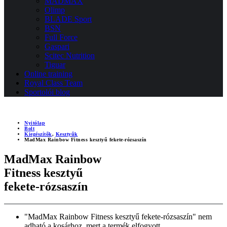
MADMAX
Olimp
BLADE Sport
BSN
Full Force
Gaspari
Scitec Nutrition
Tiguar
Online training
Royal Class Team
Sportolói blog
Nyitólap
Bolt
Kiegészítők
,
Kesztyűk
MadMax Rainbow Fitness kesztyű fekete-rózsaszín
MadMax Rainbow
Fitness kesztyű
fekete-rózsaszín
"MadMax Rainbow Fitness kesztyű fekete-rózsaszín" nem
adható a kosárhoz, mert a termék elfogyott.