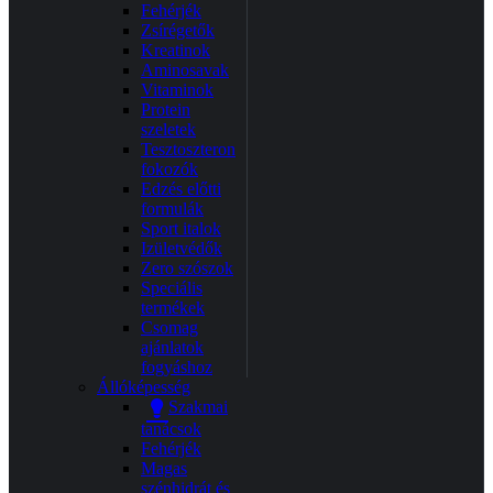
Fehérjék
Zsírégetők
Kreatinok
Aminosavak
Vitaminok
Protein
szeletek
Tesztoszteron
fokozók
Edzés előtti
formulák
Sport italok
Izületvédők
Zero szószok
Speciális
termékek
Csomag
ajánlatok
fogyáshoz
Állóképesség
Szakmai
tanácsok
Fehérjék
Magas
szénhidrát és