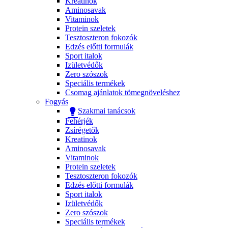
Kreatinok
Aminosavak
Vitaminok
Protein szeletek
Tesztoszteron fokozók
Edzés előtti formulák
Sport italok
Izületvédők
Zero szószok
Speciális termékek
Csomag ajánlatok tömegnöveléshez
Fogyás
Szakmai tanácsok
Fehérjék
Zsírégetők
Kreatinok
Aminosavak
Vitaminok
Protein szeletek
Tesztoszteron fokozók
Edzés előtti formulák
Sport italok
Izületvédők
Zero szószok
Speciális termékek