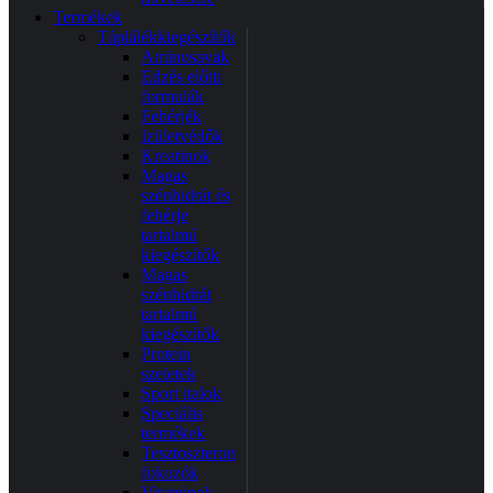
Termékek
Táplálékkiegészítők
Aminosavak
Edzés előtti
formulák
Fehérjék
Izületvédők
Kreatinok
Magas
szénhidrát és
fehérje
tartalmú
kiegészítők
Magas
szénhidrát
tartalmú
kiegészítők
Protein
szeletek
Sport italok
Speciális
termékek
Tesztoszteron
fokozók
Vitaminok