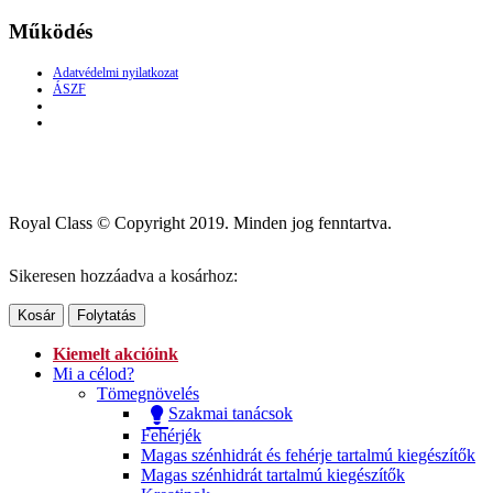
Működés
Adatvédelmi nyilatkozat
ÁSZF
Royal Class © Copyright 2019. Minden jog fenntartva.
Sikeresen hozzáadva a kosárhoz:
Kosár
Folytatás
Kiemelt akcióink
Mi a célod?
Tömegnövelés
Szakmai tanácsok
Fehérjék
Magas szénhidrát és fehérje tartalmú kiegészítők
Magas szénhidrát tartalmú kiegészítők