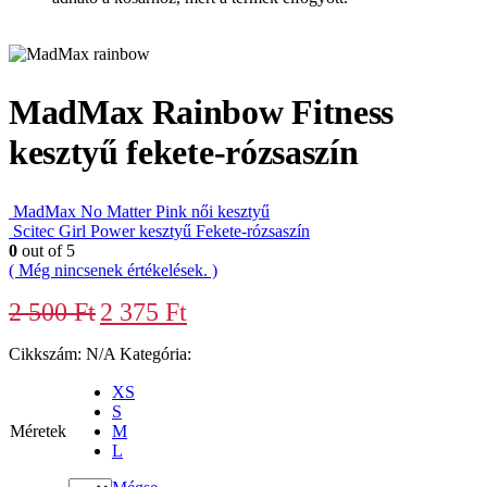
MadMax Rainbow Fitness
kesztyű fekete-rózsaszín
MadMax No Matter Pink női kesztyű
Scitec Girl Power kesztyű Fekete-rózsaszín
0
out of 5
( Még nincsenek értékelések. )
2 500
Ft
2 375
Ft
Cikkszám:
N/A
Kategória:
Kesztyűk
XS
S
Méretek
M
L