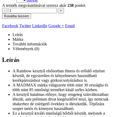
Mégse
A termék megvásárlásával szerezz akár
238
pontot.
-
+
Kosárba teszem
Facebook
Twitter
LinkedIn
Google +
Email
Leírás
Márka
További információk
Vélemények (0)
Leírás
A Rainbow kesztyű elsősorban fitness és erősítő edzésre
készült, de egyszerűen és kényelmesen használható
kerékpározáshoz vagy görkorcsolyázáshoz is.
A MADMAX márka világszerte több mint 30 országba és
több mint 85 minőségi terméket kínál széles körben.
A kesztyű hatalmas előnye, hogy rengeteg színváltozatban
létezik, ami prémium divat kiegészítővé teszi, így nemcsak
shakerhez de zsírégető övekhez is illeszkedik. Tépőzára
szuper tartós és könnyen használható.
Ez a kesztyű kiváló minőségű bőrből készült, melynek a