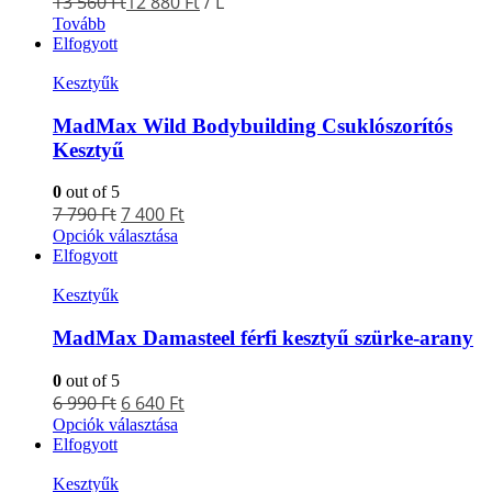
13 560
Ft
12 880
Ft
/ L
Tovább
Elfogyott
Kesztyűk
MadMax Wild Bodybuilding Csuklószorítós
Kesztyű
0
out of 5
7 790
Ft
7 400
Ft
Opciók választása
Elfogyott
Kesztyűk
MadMax Damasteel férfi kesztyű szürke-arany
0
out of 5
6 990
Ft
6 640
Ft
Opciók választása
Elfogyott
Kesztyűk