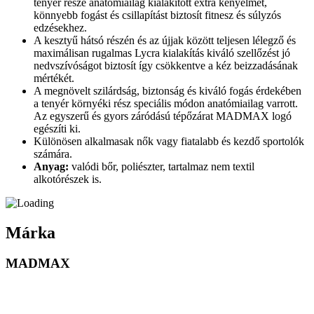
tenyér része anatómiailag kialakított extra kényelmet,
könnyebb fogást és csillapítást biztosít fitnesz és súlyzós
edzésekhez.
A kesztyű hátsó részén és az újjak között teljesen lélegző és
maximálisan rugalmas Lycra kialakítás kiváló szellőzést jó
nedvszívóságot biztosít így csökkentve a kéz beizzadásának
mértékét.
A megnövelt szilárdság, biztonság és kiváló fogás érdekében
a tenyér környéki rész speciális módon anatómiailag varrott.
Az egyszerű és gyors záródású tépőzárat MADMAX logó
egészíti ki.
Különösen alkalmasak nők vagy fiatalabb és kezdő sportolók
számára.
Anyag:
valódi bőr, poliészter, tartalmaz nem textil
alkotórészek is.
Márka
MADMAX