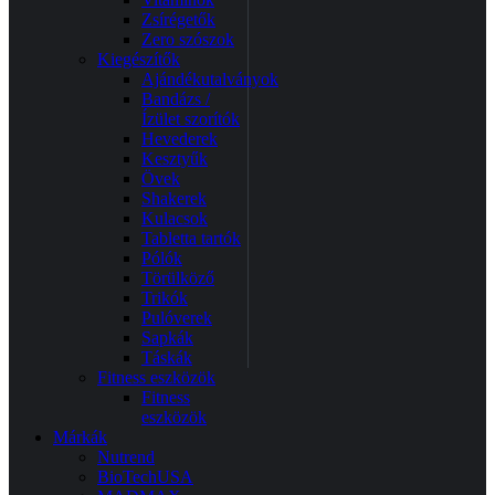
Zsírégetők
Zero szószok
Kiegészítők
Ajándékutalványok
Bandázs /
Ízület szorítók
Hevederek
Kesztyűk
Övek
Shakerek
Kulacsok
Tabletta tartók
Pólók
Törülköző
Trikók
Pulóverek
Sapkák
Táskák
Fitness eszközök
Fitness
eszközök
Márkák
Nutrend
BioTechUSA