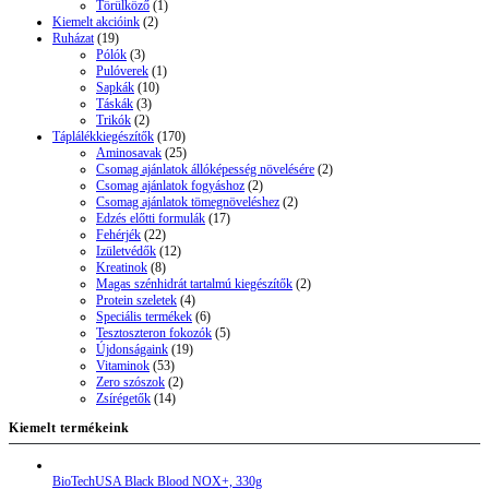
Törülköző
(1)
Kiemelt akcióink
(2)
Ruházat
(19)
Pólók
(3)
Pulóverek
(1)
Sapkák
(10)
Táskák
(3)
Trikók
(2)
Táplálékkiegészítők
(170)
Aminosavak
(25)
Csomag ajánlatok állóképesség növelésére
(2)
Csomag ajánlatok fogyáshoz
(2)
Csomag ajánlatok tömegnöveléshez
(2)
Edzés előtti formulák
(17)
Fehérjék
(22)
Izületvédők
(12)
Kreatinok
(8)
Magas szénhidrát tartalmú kiegészítők
(2)
Protein szeletek
(4)
Speciális termékek
(6)
Tesztoszteron fokozók
(5)
Újdonságaink
(19)
Vitaminok
(53)
Zero szószok
(2)
Zsírégetők
(14)
Kiemelt termékeink
BioTechUSA Black Blood NOX+, 330g