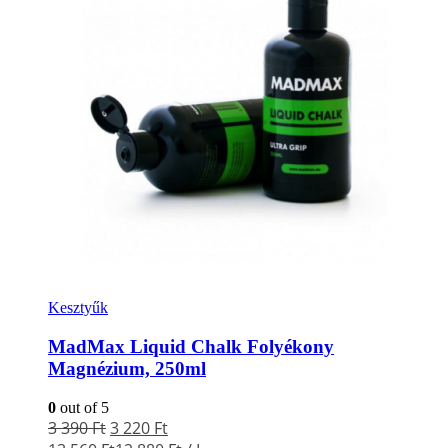
Kesztyűk
MadMax Liquid Chalk Folyékony
Magnézium, 250ml
0
out of 5
3 390
Ft
3 220
Ft