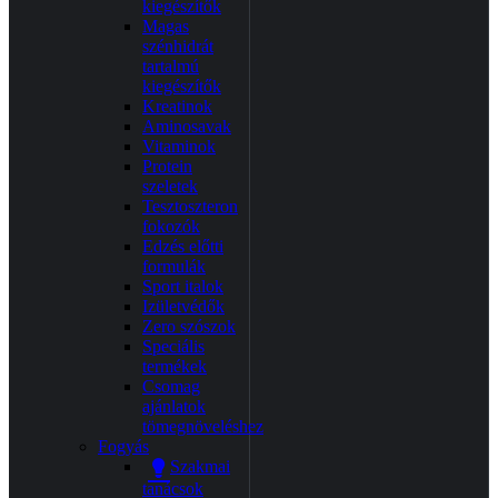
kiegészítők
Magas
szénhidrát
tartalmú
kiegészítők
Kreatinok
Aminosavak
Vitaminok
Protein
szeletek
Tesztoszteron
fokozók
Edzés előtti
formulák
Sport italok
Izületvédők
Zero szószok
Speciális
termékek
Csomag
ajánlatok
tömegnöveléshez
Fogyás
Szakmai
tanácsok