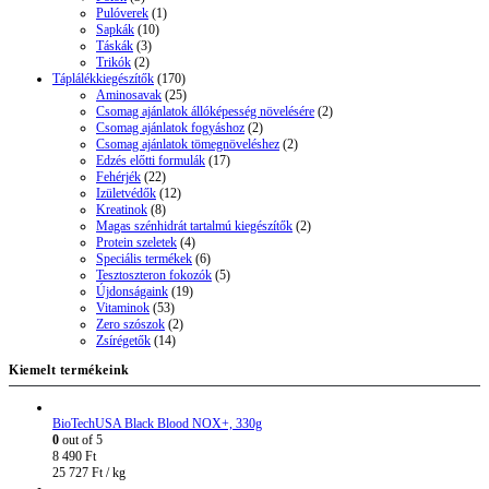
Pulóverek
(1)
Sapkák
(10)
Táskák
(3)
Trikók
(2)
Táplálékkiegészítők
(170)
Aminosavak
(25)
Csomag ajánlatok állóképesség növelésére
(2)
Csomag ajánlatok fogyáshoz
(2)
Csomag ajánlatok tömegnöveléshez
(2)
Edzés előtti formulák
(17)
Fehérjék
(22)
Izületvédők
(12)
Kreatinok
(8)
Magas szénhidrát tartalmú kiegészítők
(2)
Protein szeletek
(4)
Speciális termékek
(6)
Tesztoszteron fokozók
(5)
Újdonságaink
(19)
Vitaminok
(53)
Zero szószok
(2)
Zsírégetők
(14)
Kiemelt termékeink
BioTechUSA Black Blood NOX+, 330g
0
out of 5
8 490
Ft
25 727
Ft
/ kg