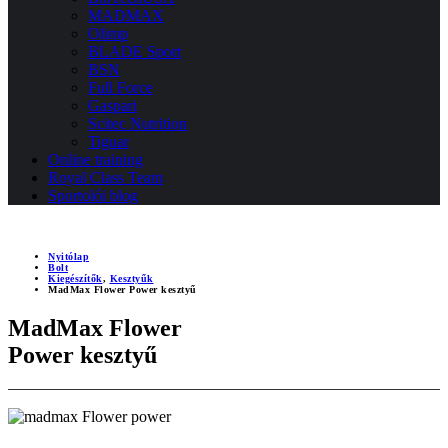
MADMAX
Olimp
BLADE Sport
BSN
Full Force
Gaspari
Scitec Nutrition
Tiguar
Online training
Royal Class Team
Sportolói blog
Nyitólap
Bolt
Kiegészítők
,
Kesztyűk
MadMax Flower Power kesztyű
MadMax Flower
Power kesztyű