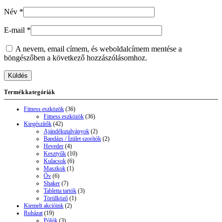
Név
*
E-mail
*
A nevem, email címem, és weboldalcímem mentése a
böngészőben a következő hozzászólásomhoz.
Termékkategóriák
Fitness eszközök
(36)
Fitness eszközök
(36)
Kiegészítők
(42)
Ajándékutalványok
(2)
Bandázs / Ízület szorítók
(2)
Heveder
(4)
Kesztyűk
(10)
Kulacsok
(6)
Maszkok
(1)
Öv
(6)
Shaker
(7)
Tabletta tartók
(3)
Törülköző
(1)
Kiemelt akcióink
(2)
Ruházat
(19)
Pólók
(3)