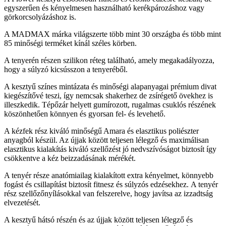
egyszerűen és kényelmesen használható kerékpározáshoz vagy
görkorcsolyázáshoz is.
A MADMAX márka világszerte több mint 30 országba és több mint
85 minőségi terméket kínál széles körben.
A tenyerén részen szilikon réteg található, amely megakadályozza,
hogy a súlyzó kicsússzon a tenyeréből.
A kesztyű színes mintázata és minőségi alapanyagai prémium divat
kiegészítővé teszi, így nemcsak shakerhez de zsírégető övekhez is
illeszkedik. Tépőzár helyett gumírozott, rugalmas csuklós részének
köszönhetően könnyen és gyorsan fel- és levehető.
A kézfek rész kiváló minőségű Amara és elasztikus poliészter
anyagból készül. Az újjak között teljesen lélegző és maximálisan
elasztikus kialakítás kiváló szellőzést jó nedvszívóságot biztosít így
csökkentve a kéz beizzadásának mérékét.
A tenyér része anatómiailag kialakított extra kényelmet, könnyebb
fogást és csillapítást biztosít fitnesz és súlyzós edzésekhez. A tenyér
rész szellőzőnyílásokkal van felszerelve, hogy javítsa az izzadtság
elvezetését.
A kesztyű hátsó részén és az újjak között teljesen lélegző és