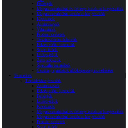
Fehérjék
Magas szénhidrát és fehérje tartalmú kiegészítők
Magas szénhidrát tartalmú kiegészítők
Kreatinok
Aminosavak
Vitaminok
Protein szeletek
Tesztoszteron fokozók
Edzés előtti formulák
Sport italok
Izületvédők
Zero szószok
Speciális termékek
Csomag ajánlatok állóképesség növelésére
Termékek
Táplálékkiegészítők
Aminosavak
Edzés előtti formulák
Fehérjék
Izületvédők
Kreatinok
Magas szénhidrát és fehérje tartalmú kiegészítők
Magas szénhidrát tartalmú kiegészítők
Protein szeletek
Sport italok