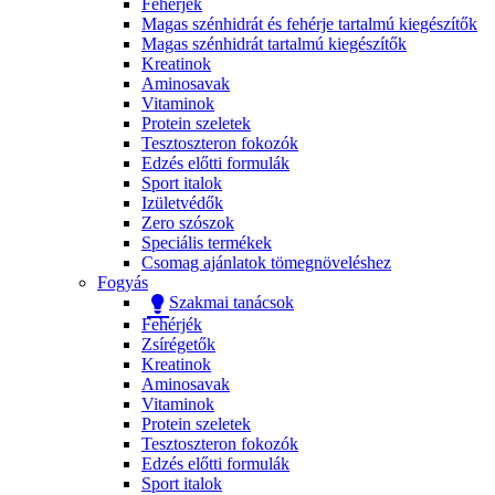
Fehérjék
Magas szénhidrát és fehérje tartalmú kiegészítők
Magas szénhidrát tartalmú kiegészítők
Kreatinok
Aminosavak
Vitaminok
Protein szeletek
Tesztoszteron fokozók
Edzés előtti formulák
Sport italok
Izületvédők
Zero szószok
Speciális termékek
Csomag ajánlatok tömegnöveléshez
Fogyás
Szakmai tanácsok
Fehérjék
Zsírégetők
Kreatinok
Aminosavak
Vitaminok
Protein szeletek
Tesztoszteron fokozók
Edzés előtti formulák
Sport italok