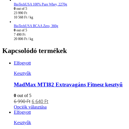
BioTechUSA 100% Pure Whey, 2270g
0
out of 5
23 990
Ft
10 568
Ft
/ kg
BioTechUSA BCAA Zero, 360g
0
out of 5
7 490
Ft
20 806
Ft
/ kg
Kapcsolódó termékek
Elfogyott
Kesztyűk
MadMax MTI82 Extravagáns Fitnesz kesztyű
0
out of 5
6 990
Ft
6 640
Ft
Opciók választása
Elfogyott
Kesztyűk