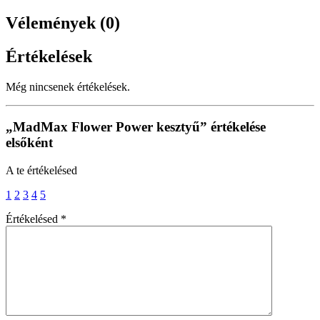
Vélemények (0)
Értékelések
Még nincsenek értékelések.
„MadMax Flower Power kesztyű” értékelése
elsőként
A te értékelésed
1
2
3
4
5
Értékelésed
*