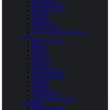
Protein szeletek
Tesztoszteron fokozók
Edzés előtti formulák
Sport italok
Izületvédők
Zero szószok
Speciális termékek
Csomag ajánlatok tömegnöveléshez
Fogyás
Szakmai tanácsok
Fehérjék
Zsírégetők
Kreatinok
Aminosavak
Vitaminok
Protein szeletek
Tesztoszteron fokozók
Edzés előtti formulák
Sport italok
Izületvédők
Zero szószok
Speciális termékek
Csomag ajánlatok fogyáshoz
Állóképesség
Szakmai tanácsok