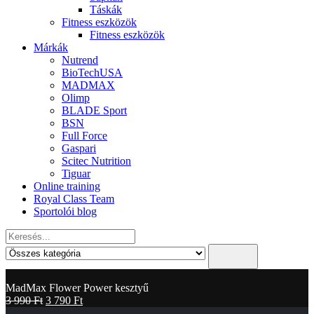
Táskák
Fitness eszközök
Fitness eszközök
Márkák
Nutrend
BioTechUSA
MADMAX
Olimp
BLADE Sport
BSN
Full Force
Gaspari
Scitec Nutrition
Tiguar
Online training
Royal Class Team
Sportolói blog
MadMax Flower Power kesztyű
3 990
Ft
3 790
Ft
-