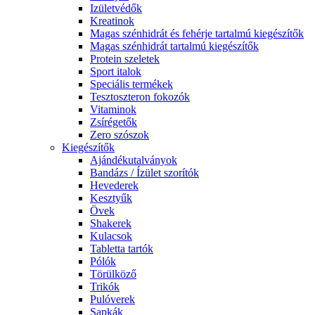
Izületvédők
Kreatinok
Magas szénhidrát és fehérje tartalmú kiegészítők
Magas szénhidrát tartalmú kiegészítők
Protein szeletek
Sport italok
Speciális termékek
Tesztoszteron fokozók
Vitaminok
Zsírégetők
Zero szószok
Kiegészítők
Ajándékutalványok
Bandázs / Ízület szorítók
Hevederek
Kesztyűk
Övek
Shakerek
Kulacsok
Tabletta tartók
Pólók
Törülköző
Trikók
Pulóverek
Sapkák