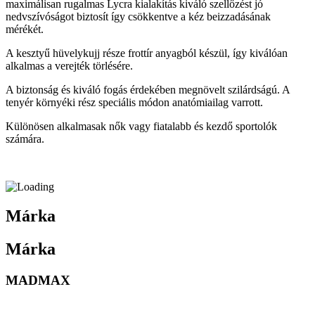
maximálisan rugalmas Lycra kialakítás kiváló szellőzést jó
nedvszívóságot biztosít így csökkentve a kéz beizzadásának
mérékét.
A kesztyű hüvelykujj része frottír anyagból készül, így kiválóan
alkalmas a verejték törlésére.
A biztonság és kiváló fogás érdekében megnövelt szilárdságú. A
tenyér környéki rész speciális módon anatómiailag varrott.
Különösen alkalmasak nők vagy fiatalabb és kezdő sportolók
számára.
Márka
Márka
MADMAX