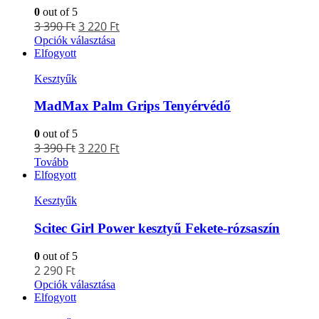
0
out of 5
3 390
Ft
3 220
Ft
Opciók választása
Elfogyott
Kesztyűk
MadMax Palm Grips Tenyérvédő
0
out of 5
3 390
Ft
3 220
Ft
Tovább
Elfogyott
Kesztyűk
Scitec Girl Power kesztyű Fekete-rózsaszín
0
out of 5
2 290
Ft
Opciók választása
Elfogyott