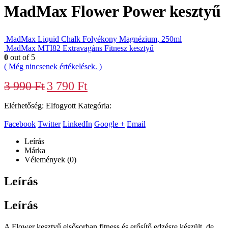
MadMax Flower Power kesztyű
MadMax Liquid Chalk Folyékony Magnézium, 250ml
MadMax MTI82 Extravagáns Fitnesz kesztyű
0
out of 5
( Még nincsenek értékelések. )
3 990
Ft
3 790
Ft
Elérhetőség:
Elfogyott
Kategória:
Kesztyűk
Facebook
Twitter
LinkedIn
Google +
Email
Leírás
Márka
Vélemények (0)
Leírás
Leírás
A Flower kesztyű elsősorban fitness és erősítő edzésre készült, de