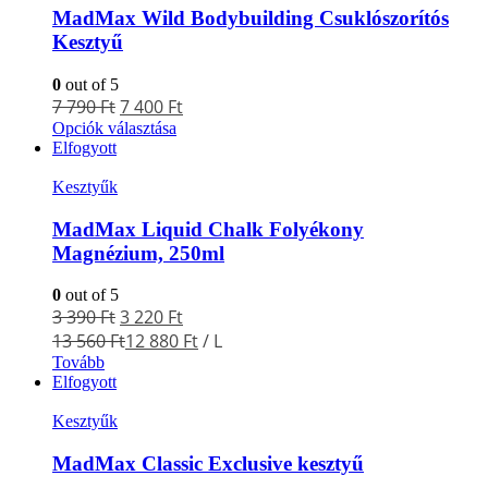
MadMax Wild Bodybuilding Csuklószorítós
Kesztyű
0
out of 5
7 790
Ft
7 400
Ft
Opciók választása
Elfogyott
Kesztyűk
MadMax Liquid Chalk Folyékony
Magnézium, 250ml
0
out of 5
3 390
Ft
3 220
Ft
13 560
Ft
12 880
Ft
/ L
Tovább
Elfogyott
Kesztyűk
MadMax Classic Exclusive kesztyű