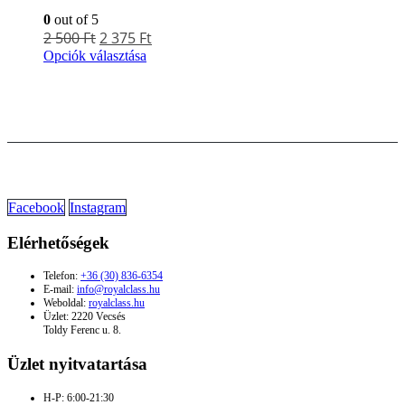
0
out of 5
2 500
Ft
2 375
Ft
Opciók választása
Facebook
Instagram
Elérhetőségek
Telefon:
+36 (30) 836-6354
E-mail:
info@royalclass.hu
Weboldal:
royalclass.hu
Üzlet: 2220 Vecsés
Toldy Ferenc u. 8.
Üzlet nyitvatartása
H-P: 6:00-21:30