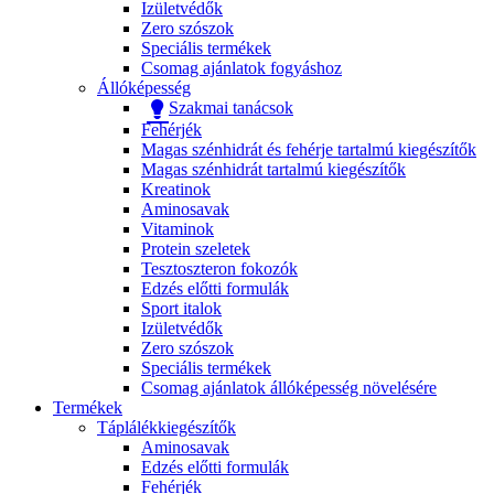
Izületvédők
Zero szószok
Speciális termékek
Csomag ajánlatok fogyáshoz
Állóképesség
Szakmai tanácsok
Fehérjék
Magas szénhidrát és fehérje tartalmú kiegészítők
Magas szénhidrát tartalmú kiegészítők
Kreatinok
Aminosavak
Vitaminok
Protein szeletek
Tesztoszteron fokozók
Edzés előtti formulák
Sport italok
Izületvédők
Zero szószok
Speciális termékek
Csomag ajánlatok állóképesség növelésére
Termékek
Táplálékkiegészítők
Aminosavak
Edzés előtti formulák
Fehérjék