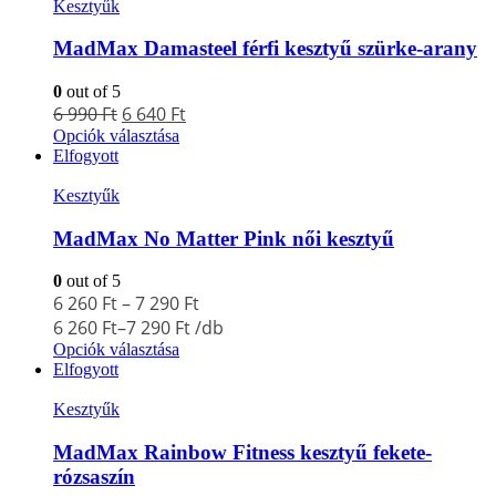
Kesztyűk
MadMax Damasteel férfi kesztyű szürke-arany
0
out of 5
6 990
Ft
6 640
Ft
Opciók választása
Elfogyott
Kesztyűk
MadMax No Matter Pink női kesztyű
0
out of 5
6 260
Ft
–
7 290
Ft
6 260
Ft
–
7 290
Ft
/db
Opciók választása
Elfogyott
Kesztyűk
MadMax Rainbow Fitness kesztyű fekete-
rózsaszín