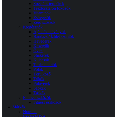
Speciális termékek
Tesztoszteron fokozók
Vitaminok
Zsírégetők
Zero szószok
Kiegészítők
Ajándékutalványok
Bandázs / Ízület szorítók
Hevederek
Kesztyűk
Övek
Shakerek
Kulacsok
Tabletta tartók
Pólók
Törülköző
Trikók
Pulóverek
Sapkák
Táskák
Fitness eszközök
Fitness eszközök
Márkák
Nutrend
BioTechUSA