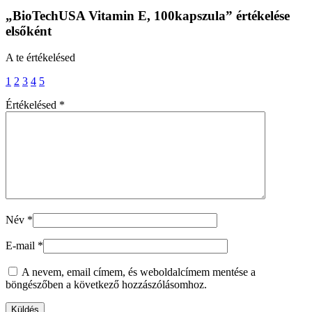
„BioTechUSA Vitamin E, 100kapszula” értékelése
elsőként
A te értékelésed
1
2
3
4
5
Értékelésed
*
Név
*
E-mail
*
A nevem, email címem, és weboldalcímem mentése a
böngészőben a következő hozzászólásomhoz.