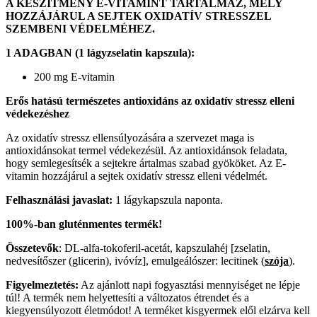
A KÉSZÍTMÉNY E-VITAMINT TARTALMAZ, MELY
HOZZÁJÁRUL A SEJTEK OXIDATÍV STRESSZEL
SZEMBENI VÉDELMÉHEZ.
1 ADAGBAN (1 lágyzselatin kapszula):
200 mg E-vitamin
Erős hatású természetes antioxidáns az oxidatív stressz elleni
védekezéshez
Az oxidatív stressz ellensúlyozására a szervezet maga is
antioxidánsokat termel védekezésül. Az antioxidánsok feladata,
hogy semlegesítsék a sejtekre ártalmas szabad gyököket. Az E-
vitamin hozzájárul a sejtek oxidatív stressz elleni védelmét.
Felhasználási javaslat:
1 lágykapszula naponta.
100%-ban gluténmentes termék!
Összetevők
: DL-alfa-tokoferil-acetát, kapszulahéj [zselatin,
nedvesítőszer (glicerin), ivóvíz], emulgeálószer: lecitinek (
szója
).
Figyelmeztetés:
Az ajánlott napi fogyasztási mennyiséget ne lépje
túl! A termék nem helyettesíti a változatos étrendet és a
kiegyensúlyozott életmódot! A terméket kisgyermek elől elzárva kell