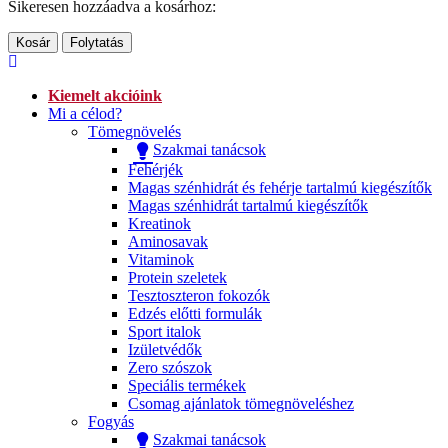
Sikeresen hozzáadva a kosárhoz:
Kosár
Folytatás
Kiemelt akcióink
Mi a célod?
Tömegnövelés
Szakmai tanácsok
Fehérjék
Magas szénhidrát és fehérje tartalmú kiegészítők
Magas szénhidrát tartalmú kiegészítők
Kreatinok
Aminosavak
Vitaminok
Protein szeletek
Tesztoszteron fokozók
Edzés előtti formulák
Sport italok
Izületvédők
Zero szószok
Speciális termékek
Csomag ajánlatok tömegnöveléshez
Fogyás
Szakmai tanácsok