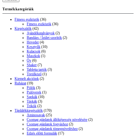
Termékkategóriák
Fitness eszközök
(36)
Fitness eszközök
(36)
Kiegészítők
(42)
Ajándékutalványok
(2)
Bandázs / Ízület szorítók
(2)
Heveder
(4)
Kesztyűk
(10)
Kulacsok
(6)
Maszkok
(1)
Öv
(6)
Shaker
(7)
Tabletta tartók
(3)
Törülköző
(1)
Kiemelt akcióink
(2)
Ruházat
(19)
Pólók
(3)
Pulóverek
(1)
Sapkák
(10)
Táskák
(3)
Trikók
(2)
Táplálékkiegészítők
(170)
Aminosavak
(25)
Csomag ajánlatok állóképesség növelésére
(2)
Csomag ajánlatok fogyáshoz
(2)
Csomag ajánlatok tömegnöveléshez
(2)
Edzés előtti formulák
(17)