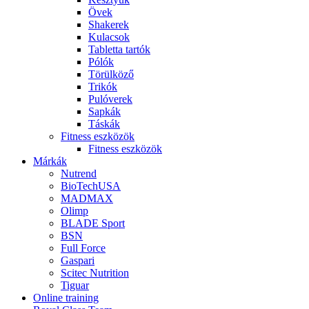
Övek
Shakerek
Kulacsok
Tabletta tartók
Pólók
Törülköző
Trikók
Pulóverek
Sapkák
Táskák
Fitness eszközök
Fitness eszközök
Márkák
Nutrend
BioTechUSA
MADMAX
Olimp
BLADE Sport
BSN
Full Force
Gaspari
Scitec Nutrition
Tiguar
Online training