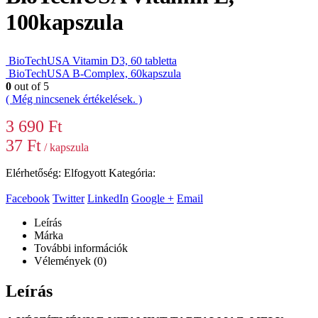
100kapszula
BioTechUSA Vitamin D3, 60 tabletta
BioTechUSA B-Complex, 60kapszula
0
out of 5
( Még nincsenek értékelések. )
3 690
Ft
37
Ft
/ kapszula
Elérhetőség:
Elfogyott
Kategória:
Vitaminok
Facebook
Twitter
LinkedIn
Google +
Email
Leírás
Márka
További információk
Vélemények (0)
Leírás