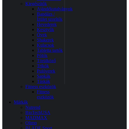
Kiegészítők
Ajándékutalványok
Bandázs /
Ízület szorítók
Hevederek
Kesztyűk
Övek
Shakerek
Kulacsok
Tabletta tartók
Pólók
Törülköző
Trikók
Pulóverek
Sapkák
Táskák
Fitness eszközök
Fitness
eszközök
Márkák
Nutrend
BioTechUSA
MADMAX
Olimp
BLADE Sport