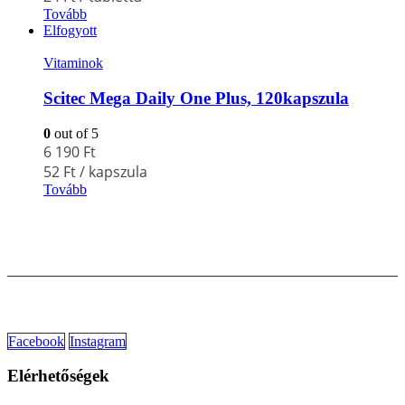
Tovább
Elfogyott
Vitaminok
Scitec Mega Daily One Plus, 120kapszula
0
out of 5
6 190
Ft
52
Ft
/ kapszula
Tovább
Facebook
Instagram
Elérhetőségek