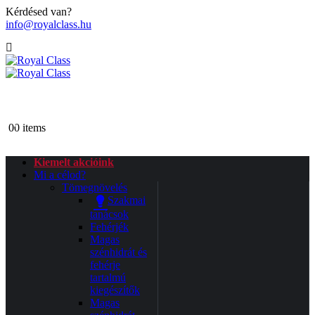
Kérdésed van?
info@royalclass.hu
0
0 items
Kiemelt akcióink
Mi a célod?
Tömegnövelés
Szakmai
tanácsok
Fehérjék
Magas
szénhidrát és
fehérje
tartalmú
kiegészítők
Magas