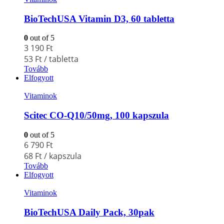
BioTechUSA Vitamin D3, 60 tabletta
0
out of 5
3 190
Ft
53
Ft
/ tabletta
Tovább
Elfogyott
Vitaminok
Scitec CO-Q10/50mg, 100 kapszula
0
out of 5
6 790
Ft
68
Ft
/ kapszula
Tovább
Elfogyott
Vitaminok
BioTechUSA Daily Pack, 30pak