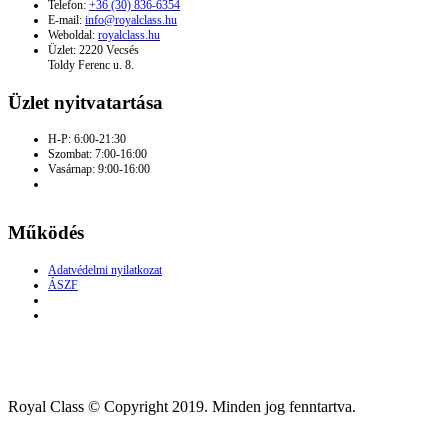
Telefon:
+36 (30) 836-6354
E-mail:
info@royalclass.hu
Weboldal:
royalclass.hu
Üzlet: 2220 Vecsés
Toldy Ferenc u. 8.
Üzlet nyitvatartása
H-P: 6:00-21:30
Szombat: 7:00-16:00
Vasárnap: 9:00-16:00
Működés
Adatvédelmi nyilatkozat
ÁSZF
Royal Class © Copyright 2019. Minden jog fenntartva.