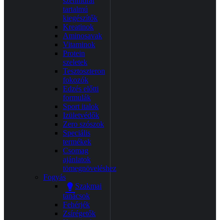
szénhidrát
tartalmú
kiegészítők
Kreatinok
Aminosavak
Vitaminok
Protein
szeletek
Tesztoszteron
fokozók
Edzés előtti
formulák
Sport italok
Izületvédők
Zero szószok
Speciális
termékek
Csomag
ajánlatok
tömegnöveléshez
Fogyás
Szakmai
tanácsok
Fehérjék
Zsírégetők