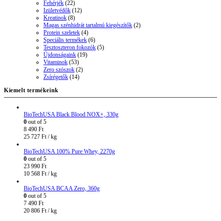
Fehérjék
(22)
Izületvédők
(12)
Kreatinok
(8)
Magas szénhidrát tartalmú kiegészítők
(2)
Protein szeletek
(4)
Speciális termékek
(6)
Tesztoszteron fokozók
(5)
Újdonságaink
(19)
Vitaminok
(53)
Zero szószok
(2)
Zsírégetők
(14)
Kiemelt termékeink
BioTechUSA Black Blood NOX+, 330g
0
out of 5
8 490
Ft
25 727
Ft
/ kg
BioTechUSA 100% Pure Whey, 2270g
0
out of 5
23 990
Ft
10 568
Ft
/ kg
BioTechUSA BCAA Zero, 360g
0
out of 5
7 490
Ft
20 806
Ft
/ kg