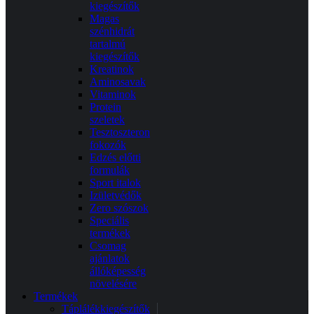
kiegészítők
Magas
szénhidrát
tartalmú
kiegészítők
Kreatinok
Aminosavak
Vitaminok
Protein
szeletek
Tesztoszteron
fokozók
Edzés előtti
formulák
Sport italok
Izületvédők
Zero szószok
Speciális
termékek
Csomag
ajánlatok
állóképesség
növelésére
Termékek
Táplálékkiegészítők