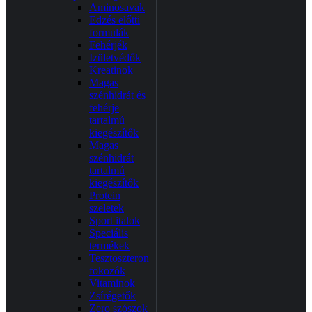
Aminosavak
Edzés előtti
formulák
Fehérjék
Izületvédők
Kreatinok
Magas
szénhidrát és
fehérje
tartalmú
kiegészítők
Magas
szénhidrát
tartalmú
kiegészítők
Protein
szeletek
Sport italok
Speciális
termékek
Tesztoszteron
fokozók
Vitaminok
Zsírégetők
Zero szószok