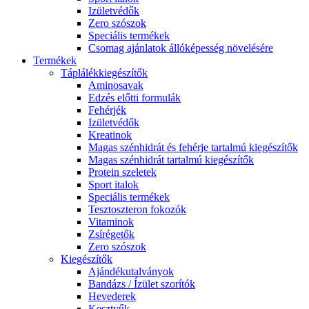
Izületvédők
Zero szószok
Speciális termékek
Csomag ajánlatok állóképesség növelésére
Termékek
Táplálékkiegészítők
Aminosavak
Edzés előtti formulák
Fehérjék
Izületvédők
Kreatinok
Magas szénhidrát és fehérje tartalmú kiegészítők
Magas szénhidrát tartalmú kiegészítők
Protein szeletek
Sport italok
Speciális termékek
Tesztoszteron fokozók
Vitaminok
Zsírégetők
Zero szószok
Kiegészítők
Ajándékutalványok
Bandázs / Ízület szorítók
Hevederek
Kesztyűk