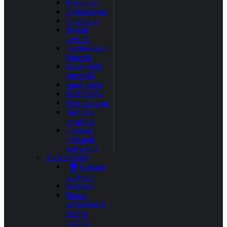
Kreatinok
Aminosavak
Vitaminok
Protein
szeletek
Tesztoszteron
fokozók
Edzés előtti
formulák
Sport italok
Izületvédők
Zero szószok
Speciális
termékek
Csomag
ajánlatok
fogyáshoz
Állóképesség
Szakmai
tanácsok
Fehérjék
Magas
szénhidrát és
fehérje
tartalmú