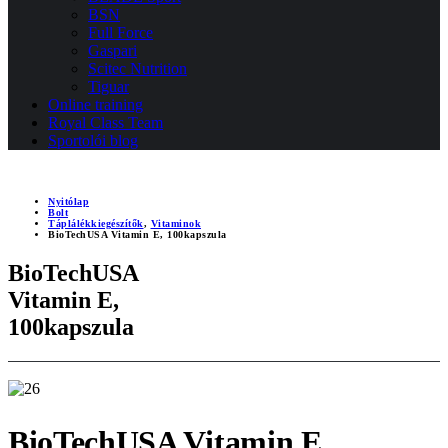
BSN
Full Force
Gaspari
Scitec Nutrition
Tiguar
Online training
Royal Class Team
Sportolói blog
Nyitólap
Bolt
Táplálékkiegészítők
,
Vitaminok
BioTechUSA Vitamin E, 100kapszula
BioTechUSA
Vitamin E,
100kapszula
BioTechUSA Vitamin E,