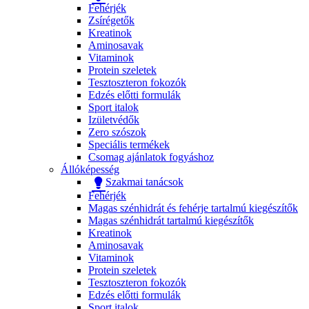
Fehérjék
Zsírégetők
Kreatinok
Aminosavak
Vitaminok
Protein szeletek
Tesztoszteron fokozók
Edzés előtti formulák
Sport italok
Izületvédők
Zero szószok
Speciális termékek
Csomag ajánlatok fogyáshoz
Állóképesség
Szakmai tanácsok
Fehérjék
Magas szénhidrát és fehérje tartalmú kiegészítők
Magas szénhidrát tartalmú kiegészítők
Kreatinok
Aminosavak
Vitaminok
Protein szeletek
Tesztoszteron fokozók
Edzés előtti formulák
Sport italok