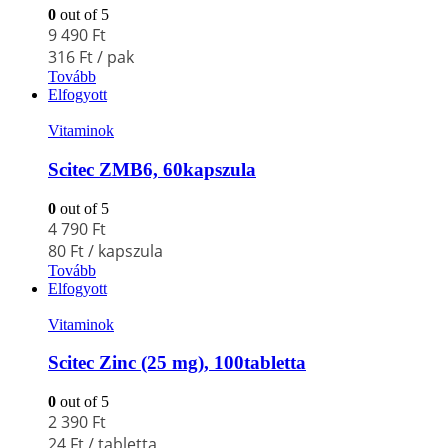
0
out of 5
9 490
Ft
316
Ft
/ pak
Tovább
Elfogyott
Vitaminok
Scitec ZMB6, 60kapszula
0
out of 5
4 790
Ft
80
Ft
/ kapszula
Tovább
Elfogyott
Vitaminok
Scitec Zinc (25 mg), 100tabletta
0
out of 5
2 390
Ft
24
Ft
/ tabletta