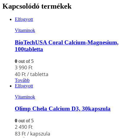
Kapcsolódó termékek
Elfogyott
Vitaminok
BioTechUSA Coral Calcium-Magnesium,
100tabletta
0
out of 5
3 990
Ft
40
Ft
/ tabletta
Tovább
Elfogyott
Vitaminok
Olimp Chela Calcium D3, 30kapszula
0
out of 5
2 490
Ft
83
Ft
/ kapszula