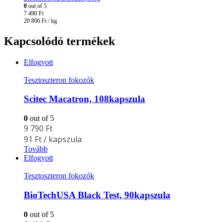
0
out of 5
7 490
Ft
20 806
Ft
/ kg
Kapcsolódó termékek
Elfogyott
Tesztoszteron fokozók
Scitec Macatron, 108kapszula
0
out of 5
9 790
Ft
91
Ft
/ kapszula
Tovább
Elfogyott
Tesztoszteron fokozók
BioTechUSA Black Test, 90kapszula
0
out of 5