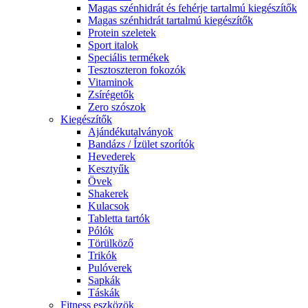
Magas szénhidrát és fehérje tartalmú kiegészítők
Magas szénhidrát tartalmú kiegészítők
Protein szeletek
Sport italok
Speciális termékek
Tesztoszteron fokozók
Vitaminok
Zsírégetők
Zero szószok
Kiegészítők
Ajándékutalványok
Bandázs / Ízület szorítók
Hevederek
Kesztyűk
Övek
Shakerek
Kulacsok
Tabletta tartók
Pólók
Törülköző
Trikók
Pulóverek
Sapkák
Táskák
Fitness eszközök