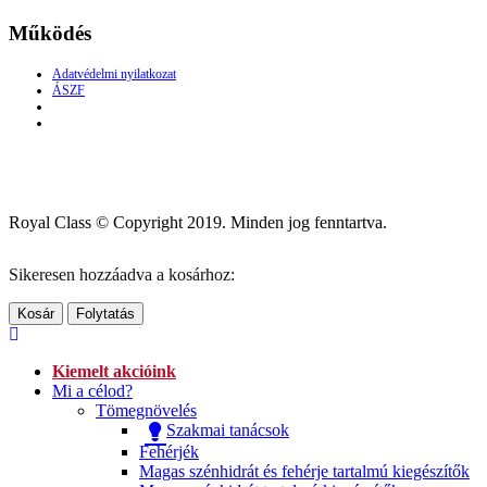
Működés
Adatvédelmi nyilatkozat
ÁSZF
Royal Class © Copyright 2019. Minden jog fenntartva.
Sikeresen hozzáadva a kosárhoz:
Kosár
Folytatás
Kiemelt akcióink
Mi a célod?
Tömegnövelés
Szakmai tanácsok
Fehérjék
Magas szénhidrát és fehérje tartalmú kiegészítők