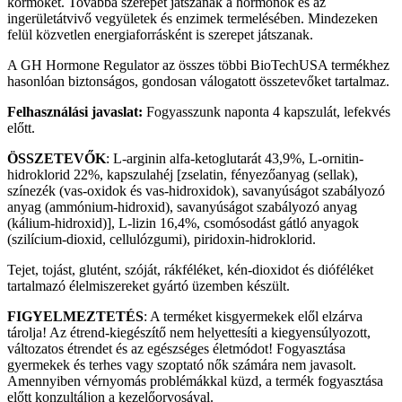
körmöket. Továbbá szerepet játszanak a hormonok és az
ingerületátvivő vegyületek és enzimek termelésében. Mindezeken
felül közvetlen energiaforrásként is szerepet játszanak.
A GH Hormone Regulator az összes többi BioTechUSA termékhez
hasonlóan biztonságos, gondosan válogatott összetevőket tartalmaz.
Felhasználási javaslat:
Fogyasszunk naponta 4 kapszulát, lefekvés
előtt.
ÖSSZETEVŐK
: L-arginin alfa-ketoglutarát 43,9%, L-ornitin-
hidroklorid 22%, kapszulahéj [zselatin, fényezőanyag (sellak),
színezék (vas-oxidok és vas-hidroxidok), savanyúságot szabályozó
anyag (ammónium-hidroxid), savanyúságot szabályozó anyag
(kálium-hidroxid)], L-lizin 16,4%, csomósodást gátló anyagok
(szilícium-dioxid, cellulózgumi), piridoxin-hidroklorid.
Tejet, tojást, glutént, szóját, rákféléket, kén-dioxidot és dióféléket
tartalmazó élelmiszereket gyártó üzemben készült.
FIGYELMEZTETÉS
: A terméket kisgyermekek elől elzárva
tárolja! Az étrend-kiegészítő nem helyettesíti a kiegyensúlyozott,
változatos étrendet és az egészséges életmódot! Fogyasztása
gyermekek és terhes vagy szoptató nők számára nem javasolt.
Amennyiben vérnyomás problémákkal küzd, a termék fogyasztása
előtt konzultáljon a kezelőorvosával.