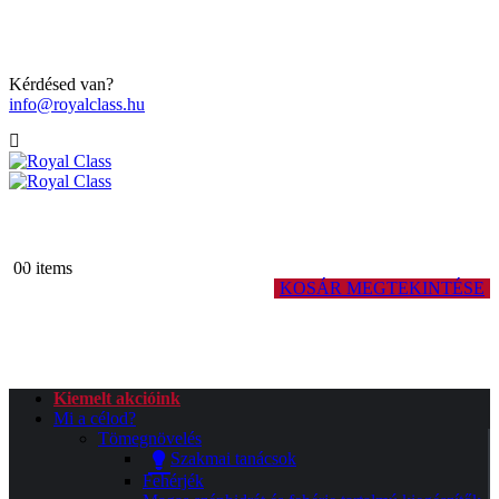
Kérdésed van?
info@royalclass.hu
0
0 items
0 ITEMS
KOSÁR MEGTEKINTÉSE
Nincsenek termékek a kosárban.
Kiemelt akcióink
Mi a célod?
Tömegnövelés
Szakmai tanácsok
Fehérjék