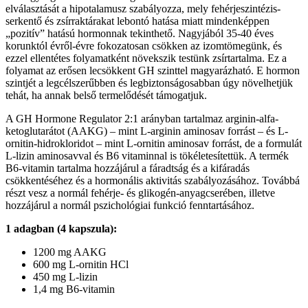
elválasztását a hipotalamusz szabályozza, mely fehérjeszintézis-
serkentő és zsírraktárakat lebontó hatása miatt mindenképpen
„pozitív” hatású hormonnak tekinthető. Nagyjából 35-40 éves
korunktól évről-évre fokozatosan csökken az izomtömegünk, és
ezzel ellentétes folyamatként növekszik testünk zsírtartalma. Ez a
folyamat az erősen lecsökkent GH szinttel magyarázható. E hormon
szintjét a legcélszerűbben és legbiztonságosabban úgy növelhetjük
tehát, ha annak belső termelődését támogatjuk.
A GH Hormone Regulator 2:1 arányban tartalmaz arginin-alfa-
ketoglutarátot (AAKG) – mint L-arginin aminosav forrást – és L-
ornitin-hidrokloridot – mint L-ornitin aminosav forrást, de a formulát
L-lizin aminosavval és B6 vitaminnal is tökéletesítettük. A termék
B6-vitamin tartalma hozzájárul a fáradtság és a kifáradás
csökkentéséhez és a hormonális aktivitás szabályozásához. Továbbá
részt vesz a normál fehérje- és glikogén-anyagcserében, illetve
hozzájárul a normál pszichológiai funkció fenntartásához.
1 adagban (4 kapszula):
1200 mg AAKG
600 mg L-ornitin HCl
450 mg L-lizin
1,4 mg B6-vitamin