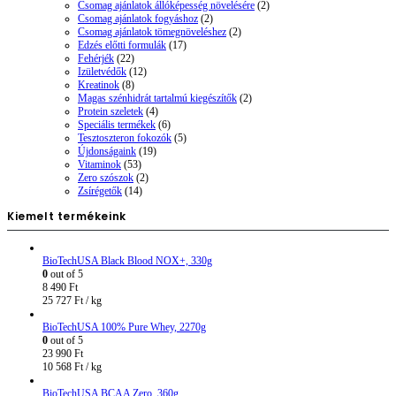
Csomag ajánlatok állóképesség növelésére
(2)
Csomag ajánlatok fogyáshoz
(2)
Csomag ajánlatok tömegnöveléshez
(2)
Edzés előtti formulák
(17)
Fehérjék
(22)
Izületvédők
(12)
Kreatinok
(8)
Magas szénhidrát tartalmú kiegészítők
(2)
Protein szeletek
(4)
Speciális termékek
(6)
Tesztoszteron fokozók
(5)
Újdonságaink
(19)
Vitaminok
(53)
Zero szószok
(2)
Zsírégetők
(14)
Kiemelt termékeink
BioTechUSA Black Blood NOX+, 330g
0
out of 5
8 490
Ft
25 727
Ft
/ kg
BioTechUSA 100% Pure Whey, 2270g
0
out of 5
23 990
Ft
10 568
Ft
/ kg
BioTechUSA BCAA Zero, 360g