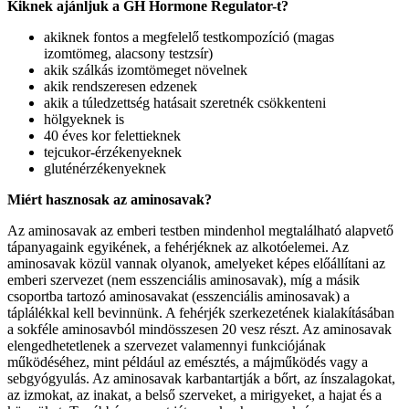
Kiknek ajánljuk a GH Hormone Regulator-t?
akiknek fontos a megfelelő testkompozíció (magas
izomtömeg, alacsony testzsír)
akik szálkás izomtömeget növelnek
akik rendszeresen edzenek
akik a túledzettség hatásait szeretnék csökkenteni
hölgyeknek is
40 éves kor felettieknek
tejcukor-érzékenyeknek
gluténérzékenyeknek
Miért hasznosak az aminosavak?
Az aminosavak az emberi testben mindenhol megtalálható alapvető
tápanyagaink egyikének, a fehérjéknek az alkotóelemei. Az
aminosavak közül vannak olyanok, amelyeket képes előállítani az
emberi szervezet (nem esszenciális aminosavak), míg a másik
csoportba tartozó aminosavakat (esszenciális aminosavak) a
táplálékkal kell bevinnünk. A fehérjék szerkezetének kialakításában
a sokféle aminosavból mindösszesen 20 vesz részt. Az aminosavak
elengedhetetlenek a szervezet valamennyi funkciójának
működéséhez, mint például az emésztés, a májműködés vagy a
sebgyógyulás. Az aminosavak karbantartják a bőrt, az ínszalagokat,
az izmokat, az inakat, a belső szerveket, a mirigyeket, a hajat és a