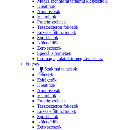
Magas szénhidrát tartalmú kiegészítők
Kreatinok
Aminosavak
Vitaminok
Protein szeletek
Tesztoszteron fokozók
Edzés előtti formulák
Sport italok
Izületvédők
Zero szószok
Speciális termékek
Csomag ajánlatok tömegnöveléshez
Fogyás
Szakmai tanácsok
Fehérjék
Zsírégetők
Kreatinok
Aminosavak
Vitaminok
Protein szeletek
Tesztoszteron fokozók
Edzés előtti formulák
Sport italok
Izületvédők
Zero szószok