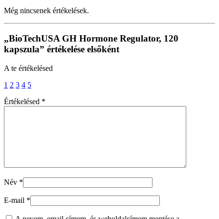
Még nincsenek értékelések.
„BioTechUSA GH Hormone Regulator, 120
kapszula” értékelése elsőként
A te értékelésed
1
2
3
4
5
Értékelésed
*
Név
*
E-mail
*
A nevem, email címem, és weboldalcímem mentése a