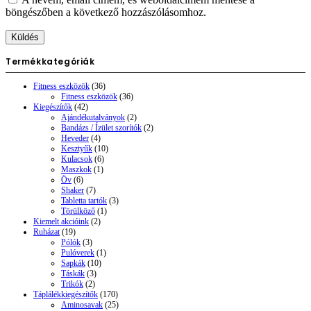
böngészőben a következő hozzászólásomhoz.
Termékkategóriák
Fitness eszközök
(36)
Fitness eszközök
(36)
Kiegészítők
(42)
Ajándékutalványok
(2)
Bandázs / Ízület szorítók
(2)
Heveder
(4)
Kesztyűk
(10)
Kulacsok
(6)
Maszkok
(1)
Öv
(6)
Shaker
(7)
Tabletta tartók
(3)
Törülköző
(1)
Kiemelt akcióink
(2)
Ruházat
(19)
Pólók
(3)
Pulóverek
(1)
Sapkák
(10)
Táskák
(3)
Trikók
(2)
Táplálékkiegészítők
(170)
Aminosavak
(25)