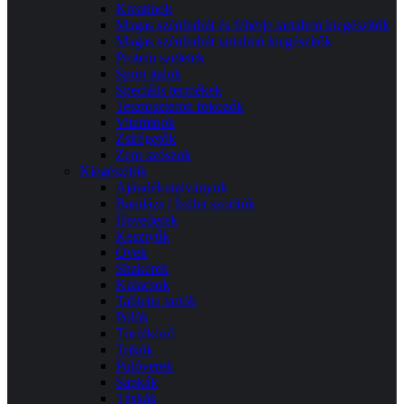
Kreatinok
Magas szénhidrát és fehérje tartalmú kiegészítők
Magas szénhidrát tartalmú kiegészítők
Protein szeletek
Sport italok
Speciális termékek
Tesztoszteron fokozók
Vitaminok
Zsírégetők
Zero szószok
Kiegészítők
Ajándékutalványok
Bandázs / Ízület szorítók
Hevederek
Kesztyűk
Övek
Shakerek
Kulacsok
Tabletta tartók
Pólók
Törülköző
Trikók
Pulóverek
Sapkák
Táskák