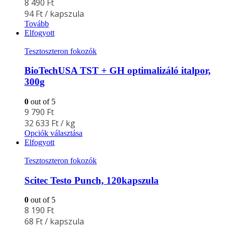
8 490
Ft
94
Ft
/ kapszula
Tovább
Elfogyott
Tesztoszteron fokozók
BioTechUSA TST + GH optimalizáló italpor,
300g
0
out of 5
9 790
Ft
32 633
Ft
/ kg
Opciók választása
Elfogyott
Tesztoszteron fokozók
Scitec Testo Punch, 120kapszula
0
out of 5
8 190
Ft
68
Ft
/ kapszula