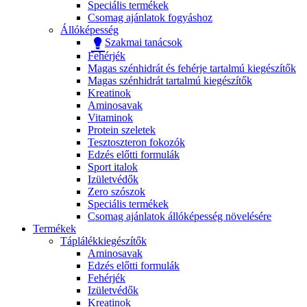
Speciális termékek
Csomag ajánlatok fogyáshoz
Állóképesség
Szakmai tanácsok
Fehérjék
Magas szénhidrát és fehérje tartalmú kiegészítők
Magas szénhidrát tartalmú kiegészítők
Kreatinok
Aminosavak
Vitaminok
Protein szeletek
Tesztoszteron fokozók
Edzés előtti formulák
Sport italok
Izületvédők
Zero szószok
Speciális termékek
Csomag ajánlatok állóképesség növelésére
Termékek
Táplálékkiegészítők
Aminosavak
Edzés előtti formulák
Fehérjék
Izületvédők
Kreatinok