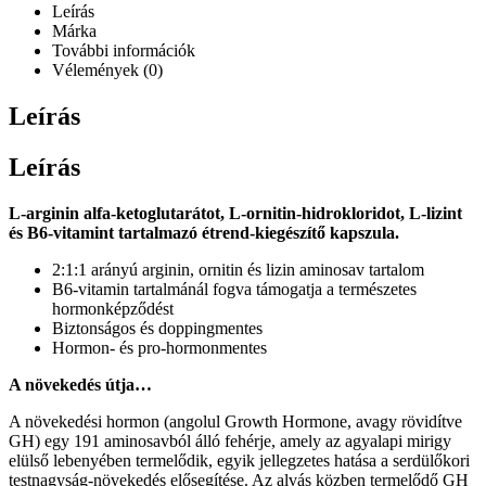
Leírás
Márka
További információk
Vélemények (0)
Leírás
Leírás
L-arginin alfa-ketoglutarátot, L-ornitin-hidrokloridot, L-lizint
és B6-vitamint tartalmazó étrend-kiegészítő kapszula.
2:1:1 arányú arginin, ornitin és lizin aminosav tartalom
B6-vitamin tartalmánál fogva támogatja a természetes
hormonképződést
Biztonságos és doppingmentes
Hormon- és pro-hormonmentes
A növekedés útja…
A növekedési hormon (angolul Growth Hormone, avagy rövidítve
GH) egy 191 aminosavból álló fehérje, amely az agyalapi mirigy
elülső lebenyében termelődik, egyik jellegzetes hatása a serdülőkori
testnagyság-növekedés elősegítése. Az alvás közben termelődő GH