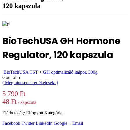
120 kapszula
BioTechUSA GH Hormone
Regulator, 120 kapszula
BioTechUSA TST + GH optimalizáló italpor, 300g
0
out of 5
( Még nincsenek értékelések. )
5 790
Ft
48
Ft
/ kapszula
Elérhetőség:
Elfogyott
Kategória:
Tesztoszteron fokozók
Facebook
Twitter
LinkedIn
Google +
Email