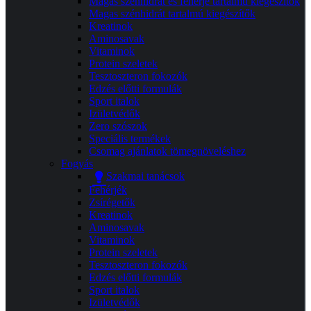
Magas szénhidrát és fehérje tartalmú kiegészítők
Magas szénhidrát tartalmú kiegészítők
Kreatinok
Aminosavak
Vitaminok
Protein szeletek
Tesztoszteron fokozók
Edzés előtti formulák
Sport italok
Izületvédők
Zero szószok
Speciális termékek
Csomag ajánlatok tömegnöveléshez
Fogyás
Szakmai tanácsok
Fehérjék
Zsírégetők
Kreatinok
Aminosavak
Vitaminok
Protein szeletek
Tesztoszteron fokozók
Edzés előtti formulák
Sport italok
Izületvédők