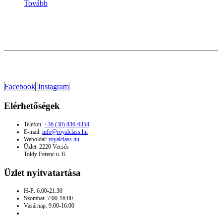
Tovább
Facebook
Instagram
Elérhetőségek
Telefon:
+36 (30) 836-6354
E-mail:
info@royalclass.hu
Weboldal:
royalclass.hu
Üzlet: 2220 Vecsés
Toldy Ferenc u. 8.
Üzlet nyitvatartása
H-P: 6:00-21:30
Szombat: 7:00-16:00
Vasárnap: 9:00-16:00