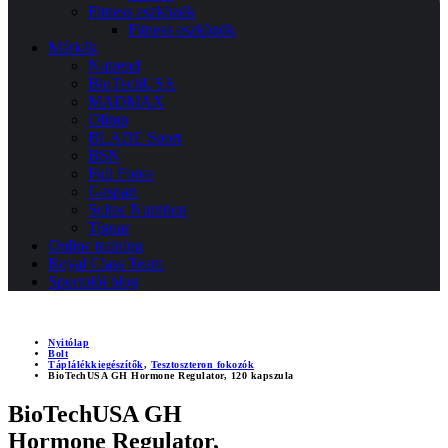
Fitness eszközök
Fitness eszközök
Márkák
Nutrend
BioTechUSA
MADMAX
Olimp
BLADE Sport
BSN
Full Force
Gaspari
Scitec Nutrition
Tiguar
Online training
Royal Class Team
Sportolói blog
Nyitólap
Bolt
Táplálékkiegészítők
,
Tesztoszteron fokozók
BioTechUSA GH Hormone Regulator, 120 kapszula
BioTechUSA GH
Hormone Regulator,