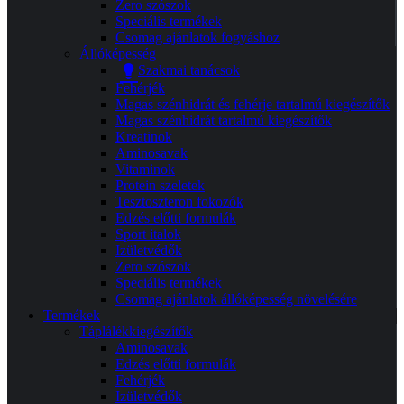
Zero szószok
Speciális termékek
Csomag ajánlatok fogyáshoz
Állóképesség
Szakmai tanácsok
Fehérjék
Magas szénhidrát és fehérje tartalmú kiegészítők
Magas szénhidrát tartalmú kiegészítők
Kreatinok
Aminosavak
Vitaminok
Protein szeletek
Tesztoszteron fokozók
Edzés előtti formulák
Sport italok
Izületvédők
Zero szószok
Speciális termékek
Csomag ajánlatok állóképesség növelésére
Termékek
Táplálékkiegészítők
Aminosavak
Edzés előtti formulák
Fehérjék
Izületvédők